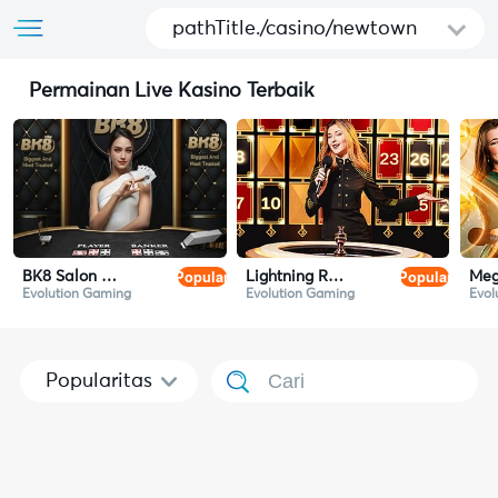
pathTitle./casino/newtown
Permainan Live Kasino Terbaik
Popular
Popular
BK8 Salon Prive Baccarat
Lightning Roulette
Meg
Evolution Gaming
Evolution Gaming
Evol
Popularitas