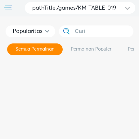
pathTitle./games/KM-TABLE-019
Popularitas
Semua Permainan
Permainan Populer
Perm