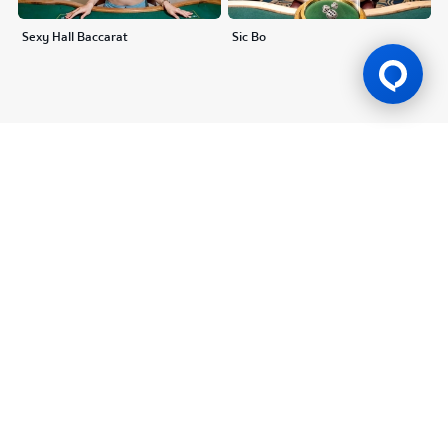
Sexy Hall Baccarat
Sic Bo
ใบอนุญาตเกม
BK8 ดำเนินการโดยบริษัท Mettlemind Tech Ltd. หมายเลขจดทะเบียน
15779 ที่อยู่จดทะเบียน: ฮัมชาโก, เมืองมูตซามูดู, เกาะอองฌวน , สหภาพคอ
โมโรส BK8ได้รับใบอนุญาตและอยู่ภายใต้การกำกับดูแลโดยรัฐบาลเกาะอองฌ
วน สหภาพคอโมโรส ภายใต้ใบอนุญาตเลขที่ ALSI-202504032-FI2 BK8
ปฏิบัติตามข้อกำหนดและกฎระเบียบทางกฎหมายอย่างเคร่งครัด และได้รับ
อนุญาตให้ดำเนินกิจกรรมการเดิมพันทุกประเภทอย่างถูกต้องตามกฎหมาย