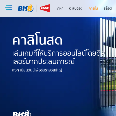
กีฬา
อี สปอร์ต
คาสิโน
สล็อต
คาสิโนสด
เล่นเกมที่ให้บริการออนไลน์โดยดีล
เลอร์มากประสบการณ์
ลงทะเบียนวันนี้เพื่อรับรางวัลใหญ่