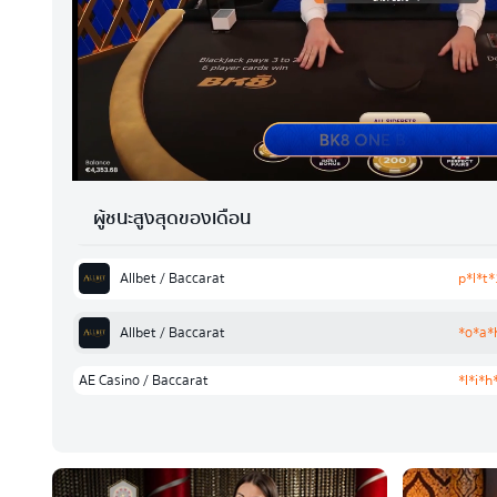
SA Gaming / Baccarat
*a***
Evolution Gaming / Baccarat
m**i*
Evolution Gaming / Baccarat
a*u**
SA Gaming / SIC BO
h*o*a
ผู้ชนะสูงสุดของเดือน
Allbet / Baccarat
p*l*t
Allbet / Baccarat
*o*a*
AE Casino / Baccarat
*l*i*h
EBET / Baccarat
*z**xi
SA Gaming / Baccarat
n*em*
Evolution Gaming / Baccarat
***e*