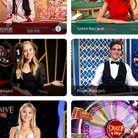
9,134,433.00
r*u*c*
8,074,975.00
*n
1,381,324.00
*r*i**g
accarat
Speed Baccarat
6,249,145.00
9
2,759,442.00
*n*4*
2,639,036.00
r**a
8,017,009.00
i*6
lackjack
Power Blackjack
4,390,375.00
c*
7,618,951.00
a**er*ak
1,413,416.00
**e*m*