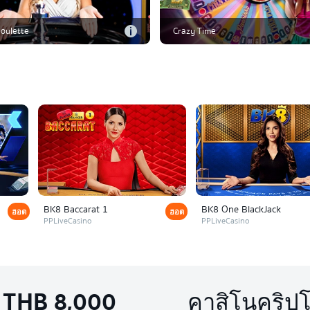
4,625,228.00
a*k**1
Roulette
Crazy Time
8,333,684.00
y*h**
2,882,619.00
c*
5,293,541.00
i*a*a*a**i
4,062,434.00
*6
1,985,484.00
*1*e*
9,225,132.00
h*n*
BK8 One BlackJack
BK8 Roulette
ฮอต
ฮอต
PPLiveCasino
PPLiveCasino
2,949,174.00
*
1,607,294.00
**8
6,388,745.00
*l
THB 8,000
คาสิโนคริปโ