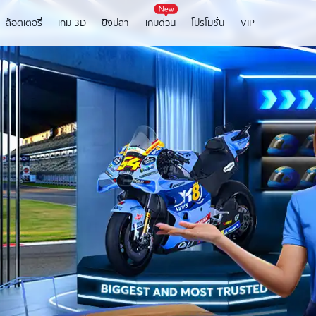
ล็อตเตอรี่
เกม 3D
ยิงปลา
เกมด่วน
โปรโมชั่น
VIP