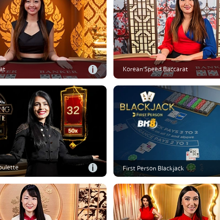
4,034,787.00
*6
8,878,937.00
a*4*
2,783,460.00
n*9**4
at
Korean Speed Baccarat
1,524,569.00
**a*t*r
8,331,396.00
8**7*
1,946,288.00
*g***9
327,727.00
*s*n*
oulette
First Person Blackjack
6,208,124.00
*k*0*3
6,381,343.00
a*a*2*5*