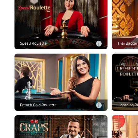
SA Gaming / Baccarat
*i*i*r
Dream Gaming E8 /Baccarat
***i*
AE Casino / Baccarat
*m*t*
Speed Roulette
Thai Baccar
SA Gaming / SIC BO
a**im
Allbet / Baccarat
***c*
SA Gaming / Dragon Tiger
*a*o*
Allbet / Baccarat
k*m*a
French Gold Roulette
Lightning R
SA Gaming / Dragon Tiger
*e*p*
Evolution Gaming / Roulette
**a**