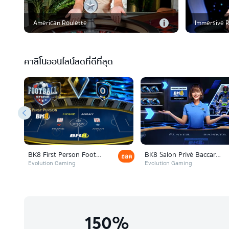
AE Casino / Baccarat
t**a*
American Roulette
Immersive 
SA Gaming / Baccarat
*a***
Evolution Gaming / Baccarat
m**i*
คาสิโนออนไลน์สดที่ดีที่สุด
Evolution Gaming / Baccarat
a*u**
SA Gaming / SIC BO
h*o*a
Allbet / Baccarat
p*l*t
Allbet / Baccarat
*o*a*
BK8 Salon Privé Baccarat 2
BK8 Baccarat 1
ฮอต
ฮอต
Evolution Gaming
PPLiveCasino
AE Casino / Baccarat
*l*i*h
EBET / Baccarat
*z**xi
SA Gaming / Baccarat
n*em*
150%