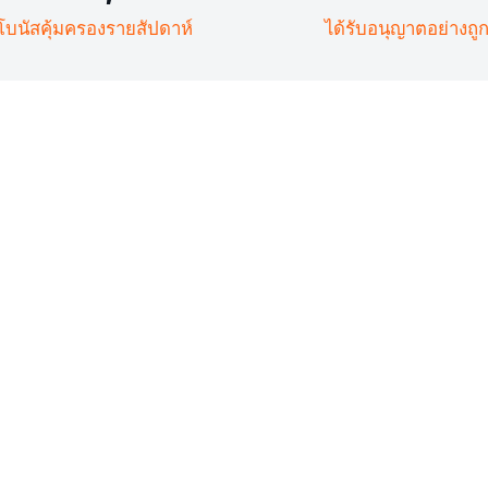
8,632,703.00
n**o
โบนัสคุ้มครองรายสัปดาห์
ได้รับอนุญาตอย่างถูก
4,034,787.00
*6
8,878,937.00
a*4*
2,783,460.00
n*9**4
1,524,569.00
**a*t*r
8,331,396.00
8**7*
1,946,288.00
*g***9
327,727.00
*s*n*
6,208,124.00
*k*0*3
6,381,343.00
a*a*2*5*