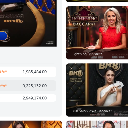
8,333,684.00
y*h**
2,882,619.00
c*
5,293,541.00
i*a*a*a**i
4,062,434.00
*6
Lightning Baccarat
1,985,484.00
*1*e*
9,225,132.00
h*n*
2,949,174.00
*
1,607,294.00
**8
6,388,745.00
*l
BK8 Salon Privé Baccarat
8,632,703.00
n**o