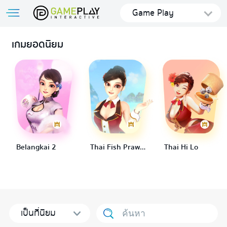
Game Play
เกมยอดนิยม
Belangkai 2
Thai Fish Prawn Crab
Thai Hi Lo
เป็นที่นิยม