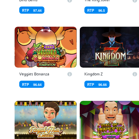
RTP
97.44
RTP
96.5
Veggies Bonanza
Kingdom Z
RTP
96.64
RTP
96.66