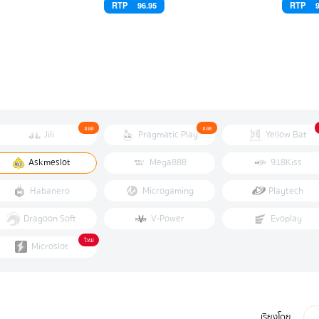
RTP
96.95
RTP
ฮอต
ฮอต
Jili
Pragmatic Play
Yellow Bat
Askmeslot
Mega888
918Kiss
Habanero
Microgaming
Playtech
Dragoon Soft
V-Power
Evoplay
ใหม่
Microslot
เรียงโดย