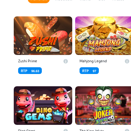
Zushi Prime
Mahjong Legend
RTP
96.63
RTP
97
Dino Gems
The King Joker