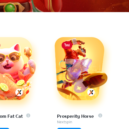
ใหม่
om Fat Cat
Prosperity Horse
n
Nextspin