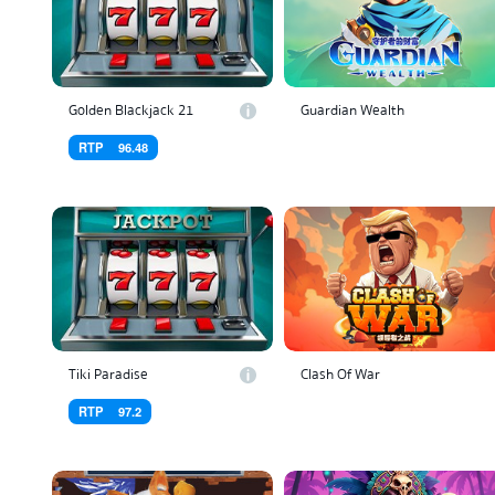
Golden Blackjack 21
Guardian Wealth
RTP
96.48
Tiki Paradise
Clash Of War
RTP
97.2