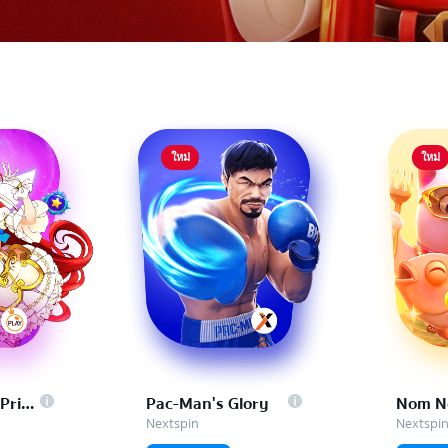
ใหม่
ใหม่
BK8 Starlight Princess
Pac-Man's Glory
Nom N
Nextspin
Nextspi