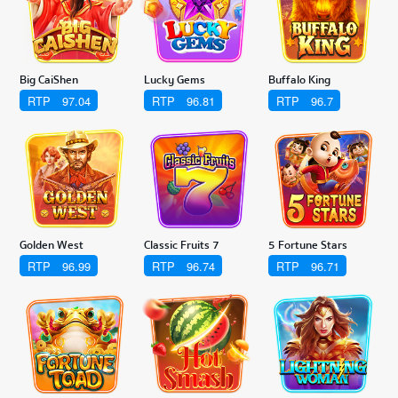
Big CaiShen
Lucky Gems
Buffalo King
RTP
97.04
RTP
96.81
RTP
96.7
Golden West
Classic Fruits 7
5 Fortune Stars
RTP
96.99
RTP
96.74
RTP
96.71