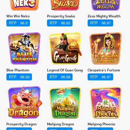
Win Win Neko
Prosperity Snake
Zeus Mighty Wealth
RTP
96.5
RTP
96.83
RTP
96.97
Blue Phantom
Legend Of Guan Gong
Cleopatra's Fortune
RTP
96.92
RTP
96.99
RTP
96.97
Prosperity Dragon
Mahjong Dragon
Mahjong Phoenix