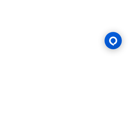
商
我们过往的赞助
ber Cup
HSBC BWF World Tour
2023-24
2022 - 2023
2021 - 
6
Finals 2026
奖项提名