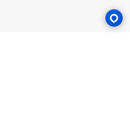
游戏许可证
BK8 由 Mettlemind Tech Ltd.（注册号：15779）运营，注册地址
位于科摩罗联盟安茹安自治岛穆察穆都市Hamchako区。BK8持有
科摩罗联盟安茹安自治岛政府颁发的合法牌照（许可证号：ALSI-
202504032-FI2），并受其监管。BK8已通过全部监管合规审查，
获得法律授权可开展一切机会游戏与投注活动。