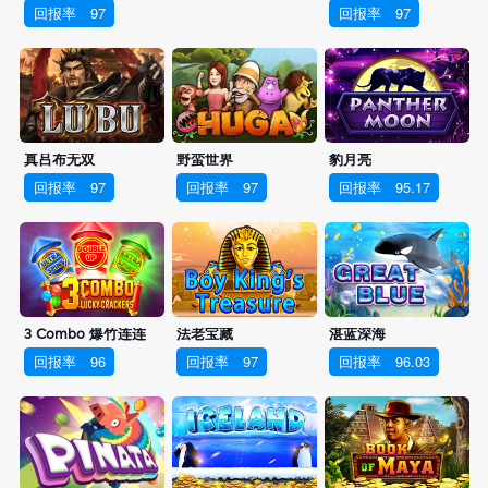
回报率
97
回报率
97
真吕布无双
野蛮世界
豹月亮
回报率
97
回报率
97
回报率
95.17
3 Combo 爆竹连连
法老宝藏
湛蓝深海
回报率
96
回报率
97
回报率
96.03