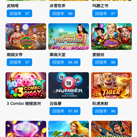
皮纳塔
冰雪世界
玛雅之书
回报率
97
回报率
96
回报率
97
南国女帝
泰国天堂
爱丽丝
回报率
97
回报率
94.36
回报率
96
3 Combo 猪猪派对
百练赛
旺虎来财
回报率
97.69
回报率
96