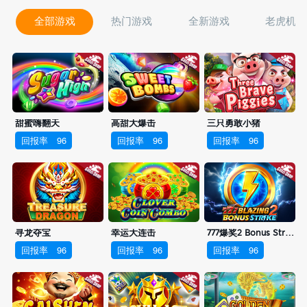
全部游戏
热门游戏
全新游戏
老虎机
甜蜜嗨翻天
高甜大爆击
三只勇敢小猪
回报率
96
回报率
96
回报率
96
寻龙夺宝
幸运大连击
777爆奖2 Bonus Strike
回报率
96
回报率
96
回报率
96