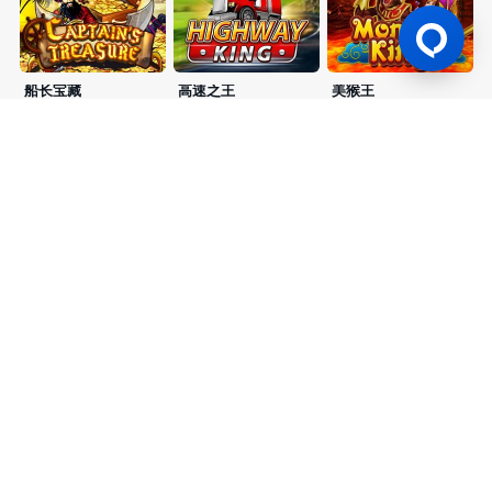
船长宝藏
高速之王
美猴王
回报率
97.06
回报率
97
回报率
95.36
游戏许可证
BK8 由 Mettlemind Tech Ltd.（注册号：15779）运营，注册地址
位于科摩罗联盟安茹安自治岛穆察穆都市Hamchako区。BK8持有
科摩罗联盟安茹安自治岛政府颁发的合法牌照（许可证号：ALSI-
202504032-FI2），并受其监管。BK8已通过全部监管合规审查，