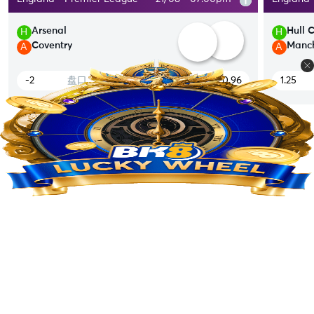
Arsenal
Hull C
H
H
Coventry
Manch
A
A
-2
盘口
2
0.92
赔率
0.96
1.25