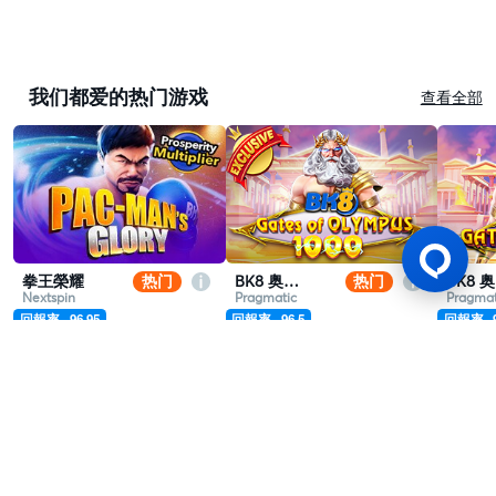
我们都爱的热门游戏
查看全部
拳王榮耀
BK8 奥林巴斯之门 1000
热门
热门
Nextspin
Pragmatic
Pragmat
回報率
96.95
回報率
96.5
回報率
最佳真人娱乐游戏
查看全部